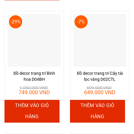
-29%
-7%
Đồ decor trang trí Bình
Đồ decor trang trí Cây tài
hoa D04BH
lộc vàng D02CTL
1.050.000
VND
699.000
VND
Giá
Giá
Giá
Giá
749.000
VND
649.000
VND
gốc
hiện
gốc
hiện
là:
tại
là:
tại
THÊM VÀO GIỎ
THÊM VÀO GIỎ
1.050.000 VND.
là:
699.000 VND.
là:
749.000 VND.
649.00
HÀNG
HÀNG