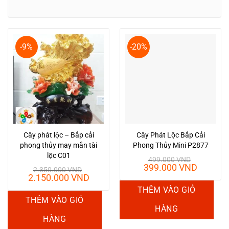
-9%
-20%
Cây phát lộc – Bắp cải
Cây Phát Lộc Bắp Cải
phong thủy may mắn tài
Phong Thủy Mini P2877
lộc C01
499.000
VND
Giá
Giá
399.000
VND
2.350.000
VND
gốc
hiện
Giá
Giá
2.150.000
VND
là:
tại
gốc
hiện
THÊM VÀO GIỎ
499.000 VND.
là:
là:
tại
THÊM VÀO GIỎ
399.00
2.350.000 VND.
là:
HÀNG
2.150.000 VND.
HÀNG