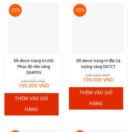
-20%
-20%
Đồ decor trang trí chữ
Đồ decor trang trí đĩa Cá
Phúc đỏ nền vàng
tượng vàng D07CT
D04PDV
249.000
VND
Giá
Giá
199.000
VND
249.000
VND
gốc
hiện
Giá
Giá
199.000
VND
là:
tại
gốc
hiện
THÊM VÀO GIỎ
249.000 VND.
là:
là:
tại
THÊM VÀO GIỎ
199.00
249.000 VND.
là:
HÀNG
199.000 VND.
HÀNG