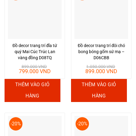
Đồ decor trang trí đĩa tứ
Đồ decor trang trí đôi chó
quý Mai Cúc Trúc Lan
bong bóng gốm sứ mạ –
vàng đồng D08TQ
D06CBB
899.000
VND
1.050.000
VND
Giá
Giá
Giá
Giá
799.000
VND
899.000
VND
gốc
hiện
gốc
hiện
là:
tại
là:
tại
THÊM VÀO GIỎ
THÊM VÀO GIỎ
899.000 VND.
là:
1.050.000 VND.
là:
799.000 VND.
899.00
HÀNG
HÀNG
-20%
-20%