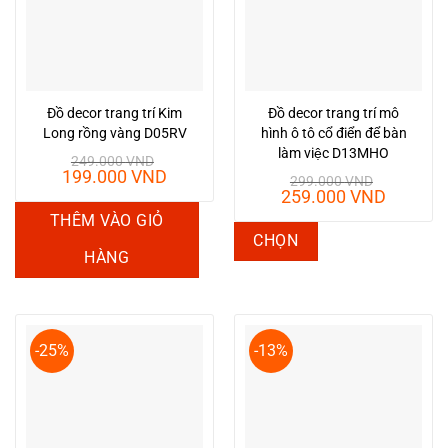
Đồ decor trang trí Kim
Đồ decor trang trí mô
Long rồng vàng D05RV
hình ô tô cổ điển để bàn
làm việc D13MHO
249.000
VND
Giá
Giá
199.000
VND
299.000
VND
gốc
hiện
Giá
Giá
259.000
VND
là:
tại
gốc
hiện
THÊM VÀO GIỎ
249.000 VND.
là:
là:
tại
Sản
CHỌN
199.000 VND.
299.000 VND.
là:
HÀNG
phẩm
259.00
này
có
nhiều
-25%
-13%
biến
thể.
Các
tùy