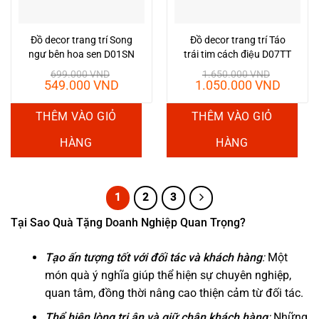
có
thể
được
Đồ decor trang trí Song
Đồ decor trang trí Táo
chọn
ngư bên hoa sen D01SN
trái tim cách điệu D07TT
trên
699.000
VND
1.650.000
VND
Giá
Giá
Giá
Giá
549.000
VND
1.050.000
VND
trang
gốc
hiện
gốc
hiện
sản
là:
tại
là:
tại
THÊM VÀO GIỎ
THÊM VÀO GIỎ
699.000 VND.
là:
1.650.000 VND.
là:
phẩm
549.000 VND.
1.050.
HÀNG
HÀNG
1
2
3
Tại Sao Quà Tặng Doanh Nghiệp Quan Trọng?
Tạo ấn tượng tốt với đối tác và khách hàng
:
Một
món quà ý nghĩa giúp thể hiện sự chuyên nghiệp,
quan tâm, đồng thời nâng cao thiện cảm từ đối tác.
Thể hiện lòng tri ân và giữ chân khách hàng
:
Những