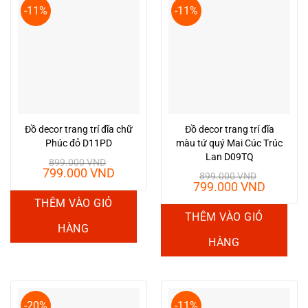
-11%
-11%
Đồ decor trang trí đĩa chữ
Đồ decor trang trí đĩa
Phúc đỏ D11PD
màu tứ quý Mai Cúc Trúc
Lan D09TQ
899.000
VND
Giá
Giá
799.000
VND
899.000
VND
gốc
hiện
Giá
Giá
799.000
VND
là:
tại
gốc
hiện
THÊM VÀO GIỎ
899.000 VND.
là:
là:
tại
THÊM VÀO GIỎ
799.000 VND.
899.000 VND.
là:
HÀNG
799.00
HÀNG
-20%
-11%