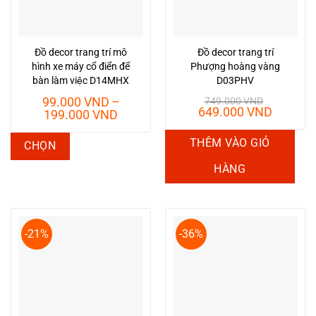
chọn
có
thể
Đồ decor trang trí mô
Đồ decor trang trí
được
hình xe máy cổ điển để
Phượng hoàng vàng
chọn
bàn làm việc D14MHX
D03PHV
trên
99.000
VND
–
749.000
VND
Giá
Giá
649.000
VND
Khoảng
trang
199.000
VND
gốc
hiện
giá:
sản
là:
tại
từ
Sản
THÊM VÀO GIỎ
CHỌN
749.000 VND.
là:
phẩm
99.000 VND
phẩm
649.00
đến
HÀNG
này
199.000 VND
có
nhiều
biến
-21%
-36%
thể.
Các
tùy
chọn