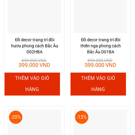
Đồ decor trang trí đôi
Đồ decor trang trí đôi
hươu phong cách Bắc Âu
thiên nga phong cách
D02HBA
Bắc Âu D01BA
499.000
VND
499.000
VND
Giá
Giá
Giá
Giá
399.000
VND
399.000
VND
gốc
hiện
gốc
hiện
là:
tại
là:
tại
THÊM VÀO GIỎ
THÊM VÀO GIỎ
499.000 VND.
là:
499.000 VND.
là:
399.000 VND.
399.00
HÀNG
HÀNG
-20%
-13%