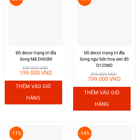
Đồ decor trang trí đĩa
Đồ decor trang trí đĩa
Song Mã D06SM
Song ngư bên hoa sen đỏ
D12SND
249.000
VND
Giá
Giá
199.000
VND
899.000
VND
gốc
hiện
Giá
Giá
799.000
VND
là:
tại
gốc
hiện
THÊM VÀO GIỎ
249.000 VND.
là:
là:
tại
THÊM VÀO GIỎ
199.000 VND.
899.000 VND.
là:
HÀNG
799.00
HÀNG
-11%
-14%