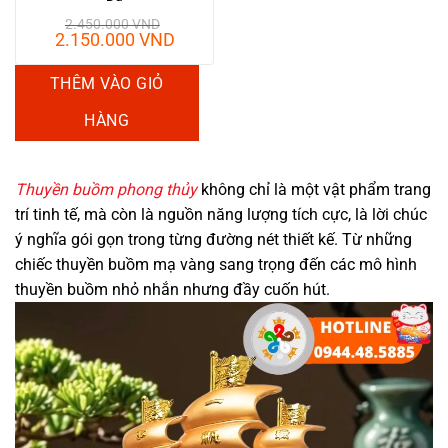
2.450.000
VND
Giá
Giá
2.150.000
VND
gốc
hiện
là:
tại
THÊM VÀO GIỎ
2.450.000 VND.
là:
2.150.000 VND.
HÀNG
Thuyền buồm phong thủy
không chỉ là một vật phẩm trang
trí tinh tế, mà còn là nguồn năng lượng tích cực, là lời chúc
ý nghĩa gói gọn trong từng đường nét thiết kế. Từ những
chiếc thuyền buồm mạ vàng sang trọng đến các mô hình
thuyền buồm nhỏ nhắn nhưng đầy cuốn hút.