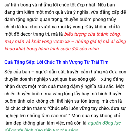
sự trân trọng và những lời chúc tốt đẹp nhất. Nếu bạn
đang tìm kiếm một món quà vừa ý nghĩa, vừa đẳng cấp để
dành tặng người quan trọng, thuyền buồm phong thủy
chính là lựa chọn vượt xa mọi kỳ vọng. Đây không chỉ là
một đồ decor trang trí, mà là
biểu tượng của thành công,
may mắn và khát vọng vươn xa – những giá trị mà ai cũng
khao khát trong hành trình cuộc đời của mình.
Quà Tặng Sếp: Lời Chúc Thịnh Vượng Từ Trái Tim
Sếp của bạn – người dẫn dắt, truyền cảm hứng và đưa con
thuyền doanh nghiệp vượt qua bao sóng gió – xứng đáng
nhận được một món quà mang đậm ý nghĩa sâu sắc. Một
chiếc thuyền buồm mạ vàng lộng lẫy hay mô hình thuyền
buồm tinh xảo không chỉ thể hiện sự tôn trọng, mà còn là
lời chúc chân thành: “Chúc sếp luôn vững tay chèo, đưa sự
nghiệp lên những tầm cao mới.” Món quà này không chỉ
làm đẹp không gian làm việc, mà còn là
nguồn động lực
để người lãnh đạo tiếp tục tỏa sáng.