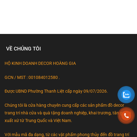
VỀ CHÚNG TÔI
HỘ KINH DOANH DECOR HOÀNG GIA
GCN / MST : 001084012580 .
Được UBND Phường Thanh Liệt cấp ngày 09/07/2026.
Chúng tôi là cửa hàng chuyên cung cấp các sản phẩm đồ decor
trang trí nhà cửa và quà tặng doanh nghiệp, khai trương, tân gia có
xuất xứ từ Trung Quốc và Việt Nam.
Với mẫu mã đa dạng, từ các vật phẩm phong thủy đến đồ trang trí