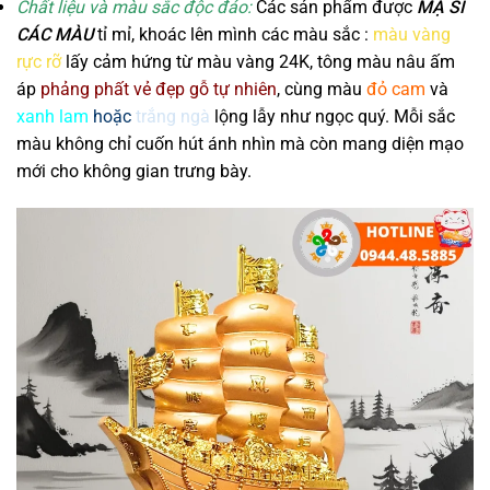
Chất liệu và màu sắc độc đáo:
Các sản phẩm được
MẠ SI
CÁC MÀU
tỉ mỉ, khoác lên mình các màu sắc :
màu vàng
rực rỡ
lấy cảm hứng từ màu vàng 24K, tông màu nâu ấm
áp
phảng phất vẻ đẹp gỗ tự nhiên
, cùng màu
đỏ cam
và
xanh lam
hoặc
trắng ngà
lộng lẫy như ngọc quý. Mỗi sắc
màu không chỉ cuốn hút ánh nhìn mà còn mang diện mạo
mới cho không gian trưng bày.