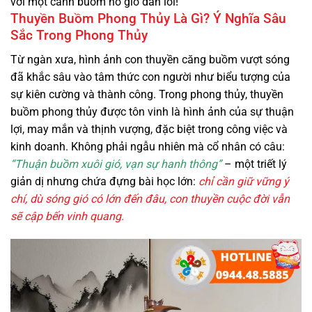
với một cánh buồm no gió dẫn lối!
Thuyền Buồm Phong Thủy Là Gì? Ý Nghĩa Sâu
Sắc Trong Phong Thủy
Từ ngàn xưa, hình ảnh con thuyền căng buồm vượt sóng
đã khắc sâu vào tâm thức con người như biểu tượng của
sự kiên cường và thành công. Trong phong thủy, thuyền
buồm phong thủy được tôn vinh là hình ảnh của sự thuận
lợi, may mắn và thịnh vượng, đặc biệt trong công việc và
kinh doanh. Không phải ngẫu nhiên mà cổ nhân có câu:
“Thuận buồm xuôi gió, vạn sự hanh thông”
– một triết lý
giản dị nhưng chứa đựng bài học lớn:
chỉ cần giữ vững ý
chí, dù sóng gió có lớn đến đâu, con thuyền cuộc đời vẫn
sẽ cập bến vinh quang.