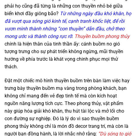
phải họ cũng đã từng là những con thuyền nhỏ bé giữa
biển khơi đầy giông bão?
Từ những ngày đầu khó khăn, họ
đã vượt qua sóng gió kinh tế, cạnh tranh khốc liệt, để rồi
vươn mình thành những “con thuyền” dẫn đầu
, chở theo
mong ước và thành công rực rỡ
.
Thuyền buồm phong thủy
chính là hiện thân của tinh thần ấy: cánh buồm no gió
tượng trưng cho sự phát triển không ngừng, mũi thuyền
hướng về phía trước là khát vọng chinh phục mọi thử
thách.
Đặt một chiếc mô hình thuyền buồm trên bàn làm việc hay
trưng bày thuyền buồm mạ vàng trong phòng khách, bạn
không chỉ mang đến vẻ đẹp tinh tế mà còn kích hoạt
nguồn năng lượng tích cực. Theo phong thủy, vật phẩm
này giúp hóa giải khó khăn, thu hút tài lộc và mở lối cho
con đường sự nghiệp. Đó là lý do vì sao thuyền buồm
phong thủy không chỉ là món đồ decor trang trí, mà còn là
người bạn đồng hành, là lời nhắc nhở rằng:
“Dù sóng to gió