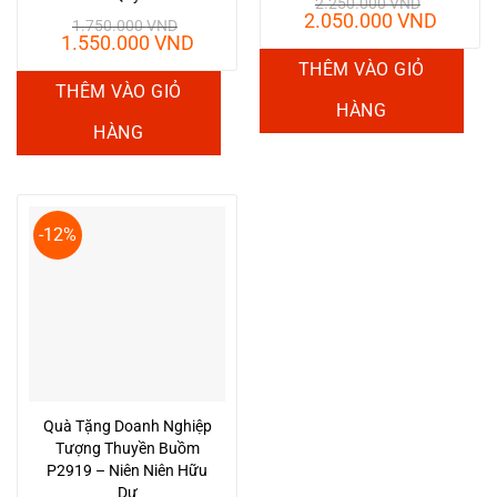
2.250.000
VND
Giá
Giá
2.050.000
VND
1.750.000
VND
gốc
hiện
Giá
Giá
1.550.000
VND
là:
tại
gốc
hiện
THÊM VÀO GIỎ
2.250.000 VND.
là:
là:
tại
THÊM VÀO GIỎ
2.050.
1.750.000 VND.
là:
HÀNG
1.550.000 VND.
HÀNG
-12%
Quà Tặng Doanh Nghiệp
Tượng Thuyền Buồm
P2919 – Niên Niên Hữu
Dư