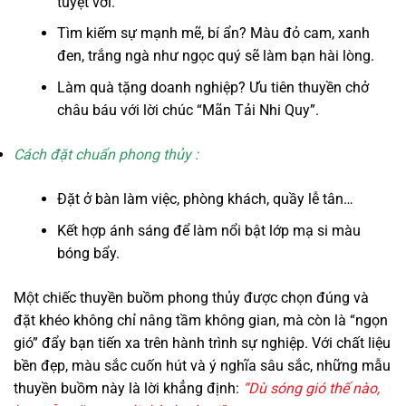
tuyệt vời.
Tìm kiếm sự mạnh mẽ, bí ẩn? Màu đỏ cam, xanh
đen, trắng ngà như ngọc quý sẽ làm bạn hài lòng.
Làm
quà tặng doanh nghiệp
? Ưu tiên thuyền chở
châu báu với lời chúc “Mãn Tải Nhi Quy”.
Cách đặt chuẩn phong thủy :
Đặt ở bàn làm việc, phòng khách, quầy lễ tân…
Kết hợp ánh sáng để làm nổi bật lớp mạ si màu
bóng bẩy.
Một chiếc thuyền buồm phong thủy được chọn đúng và
đặt khéo không chỉ nâng tầm không gian, mà còn là “ngọn
gió” đẩy bạn tiến xa trên hành trình sự nghiệp. Với chất liệu
bền đẹp, màu sắc cuốn hút và ý nghĩa sâu sắc, những mẫu
thuyền buồm này là lời khẳng định:
“Dù sóng gió thế nào,