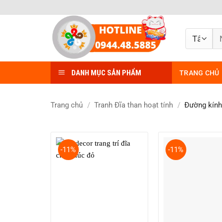
Bỏ
qua
nội
Tì
dung
ki
DANH MỤC SẢN PHẨM
TRANG CHỦ
Trang chủ
/
Tranh Đĩa than hoạt tính
/
Đường kín
-11%
-11%