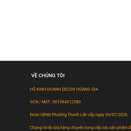
VỀ CHÚNG TÔI
HỘ KINH DOANH DECOR HOÀNG GIA
GCN / MST : 001084012580 .
Được UBND Phường Thanh Liệt cấp ngày 09/07/2026.
Chúng tôi là cửa hàng chuyên cung cấp các sản phẩm 