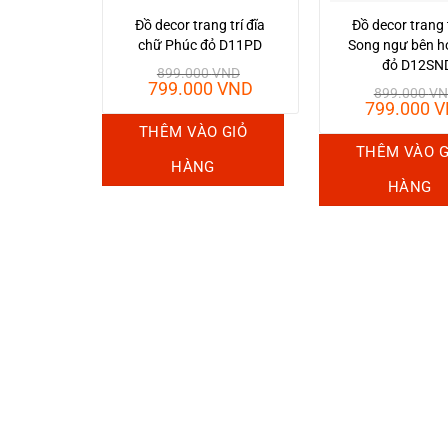
Đồ decor trang trí đĩa
Đồ decor trang tr
chữ Phúc đỏ D11PD
Song ngư bên h
đỏ D12SN
899.000
VND
Giá
Giá
799.000
VND
899.000
VN
gốc
hiện
Giá
799.000
V
là:
tại
gốc
THÊM VÀO GIỎ
899.000 VND.
là:
là:
THÊM VÀO G
799.000 VND.
899.000 V
HÀNG
HÀNG