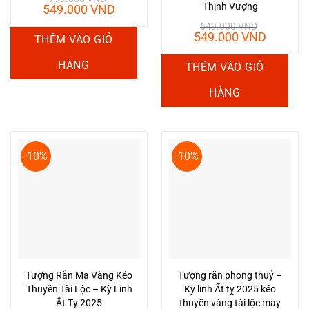
Thịnh Vượng
Giá
Giá
549.000
VND
gốc
hiện
649.000
VND
là:
tại
Giá
Giá
549.000
VND
THÊM VÀO GIỎ
799.000 VND.
là:
gốc
hiện
549.000 VND.
là:
tại
HÀNG
THÊM VÀO GIỎ
649.000 VND.
là:
549.00
HÀNG
-10%
-10%
Tượng Rắn Mạ Vàng Kéo
Tượng rắn phong thuỷ –
Thuyền Tài Lộc – Kỳ Linh
Kỳ linh Ất tỵ 2025 kéo
Ất Tỵ 2025
thuyền vàng tài lộc may