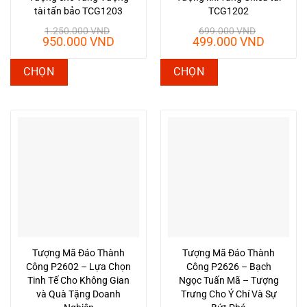
tài tấn bảo TCG1203
TCG1202
1.250.000
VND
699.000
VND
Giá
Giá
Giá
Giá
950.000
VND
499.000
VND
gốc
hiện
gốc
hiện
là:
tại
là:
tại
Sản
Sản
CHỌN
CHỌN
1.250.000 VND.
là:
699.000 VND.
là:
phẩm
phẩm
950.000 VND.
499.00
này
này
có
có
nhiều
nhiều
biến
biến
thể.
thể.
Các
Các
tùy
tùy
chọn
chọn
có
có
Tượng Mã Đáo Thành
Tượng Mã Đáo Thành
thể
thể
Công P2602 – Lựa Chọn
Công P2626 – Bạch
được
được
Tinh Tế Cho Không Gian
Ngọc Tuấn Mã – Tượng
chọn
chọn
và Quà Tặng Doanh
Trưng Cho Ý Chí Và Sự
trên
trên