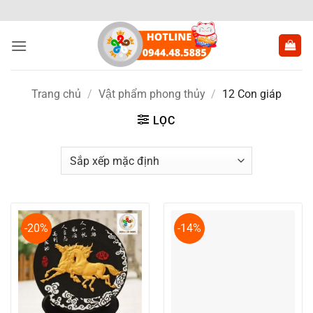
Bỏ
qua
nội
dung
Trang chủ
/
Vật phẩm phong thủy
/
12 Con giáp
LỌC
-20%
-14%