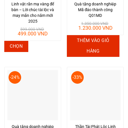
Linh vật rắn mạ vàng để
Quà tặng doanh nghiệp
bàn – Lời chúc tài lộc và
Mã đáo thành công
may mắn cho năm mới
Q01MD
2025
1.350.000
VND
Giá
Giá
1.230.000
VND
599.000
VND
gốc
hiện
Giá
Giá
499.000
VND
là:
tại
gốc
hiện
THÊM VÀO GIỎ
1.350.000 VND.
là:
là:
tại
Sản
CHỌN
1.230.
599.000 VND.
là:
phẩm
HÀNG
499.000 VND.
này
có
nhiều
-24%
-33%
biến
thể.
Các
tùy
chọn
có
thể
Quà tặng doanh nghiệp
Thần Tài Phát Lộc Linh