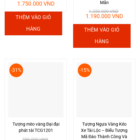
Mắn
Giá
Giá
1.750.000
VND
gốc
hiện
1.250.000
VND
là:
tại
Giá
Giá
1.190.000
VND
THÊM VÀO GIỎ
1.950.000 VND.
là:
gốc
hiện
1.750.000 VND.
là:
tại
HÀNG
THÊM VÀO GIỎ
1.250.000 VND.
là:
1.190.
HÀNG
-31%
-15%
Tượng mèo vàng Đại đại
Tượng Ngựa Vàng Kéo
phát tài TCG1201
Xe Tài Lộc – Biểu Tượng
Mã Đáo Thành Công Và
799.000
VND