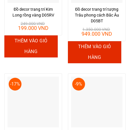
Đồ decor trang trí Kim
Đồ decor trang trí tượng
Long rồng vàng D05RV
Trâu phong cách Bắc Âu
D05BT
249.000
VND
Giá
Giá
199.000
VND
1.350.000
VND
gốc
hiện
Giá
Giá
949.000
VND
là:
tại
gốc
hiện
THÊM VÀO GIỎ
249.000 VND.
là:
là:
tại
THÊM VÀO GIỎ
199.000 VND.
1.350.000 VND.
là:
HÀNG
949.00
HÀNG
-17%
-9%