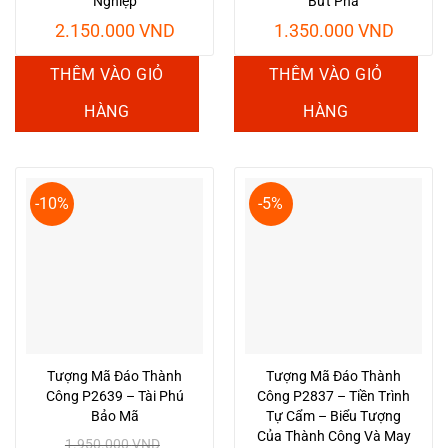
Nghiệp
Bứt Phá
trang
trang
2.150.000
VND
1.350.000
VND
sản
sản
phẩm
phẩm
THÊM VÀO GIỎ
THÊM VÀO GIỎ
HÀNG
HÀNG
-10%
-5%
Tượng Mã Đáo Thành
Tượng Mã Đáo Thành
Công P2639 – Tài Phú
Công P2837 – Tiền Trình
Bảo Mã
Tự Cẩm – Biểu Tượng
Của Thành Công Và May
1.950.000
VND