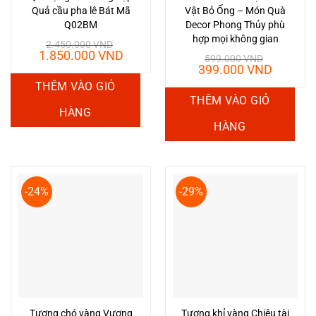
được
Quả cầu pha lê Bát Mã
Vật Bỏ Ống – Món Quà
chọn
Q02BM
Decor Phong Thủy phù
hợp mọi không gian
trên
2.450.000
VND
Giá
Giá
1.850.000
VND
trang
599.000
VND
gốc
hiện
Giá
Giá
399.000
VND
sản
là:
tại
gốc
hiện
THÊM VÀO GIỎ
2.450.000 VND.
là:
phẩm
là:
tại
THÊM VÀO GIỎ
1.850.000 VND.
599.000 VND.
là:
HÀNG
399.00
HÀNG
-24%
-29%
Tượng chó vàng Vượng
Tượng khỉ vàng Chiêu tài