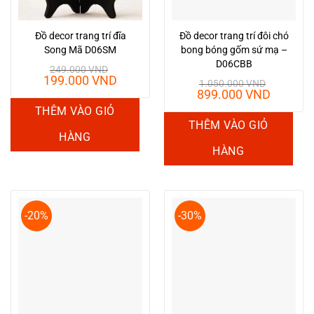
Đồ decor trang trí đĩa
Đồ decor trang trí đôi chó
Song Mã D06SM
bong bóng gốm sứ mạ –
D06CBB
249.000
VND
Giá
Giá
199.000
VND
1.050.000
VND
gốc
hiện
Giá
Giá
899.000
VND
là:
tại
gốc
hiện
THÊM VÀO GIỎ
249.000 VND.
là:
là:
tại
THÊM VÀO GIỎ
199.000 VND.
1.050.000 VND.
là:
HÀNG
899.00
HÀNG
-20%
-30%