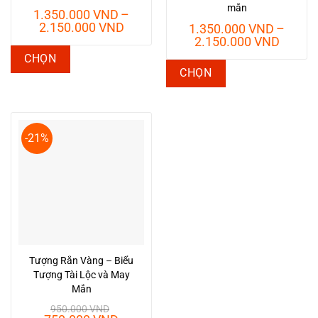
mắn
1.350.000
VND
–
Khoảng
2.150.000
VND
1.350.000
VND
–
giá:
Khoản
2.150.000
VND
từ
giá:
Sản
CHỌN
1.350.000 VND
từ
Sản
phẩm
CHỌN
đến
1.350.
phẩm
này
2.150.000 VND
đến
này
2.150.
có
có
nhiều
-21%
nhiều
biến
biến
thể.
thể.
Các
Các
tùy
tùy
chọn
chọn
có
có
thể
Tượng Rắn Vàng – Biểu
thể
được
Tượng Tài Lộc và May
được
chọn
Mắn
chọn
trên
950.000
VND
trên