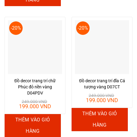
HÀNG
-20%
-20%
Đồ decor trang trí chữ
Đồ decor trang trí đĩa Cá
Phúc đỏ nền vàng
tượng vàng D07CT
D04PDV
249.000
VND
Giá
Giá
199.000
VND
249.000
VND
gốc
hiện
Giá
Giá
199.000
VND
là:
tại
gốc
hiện
THÊM VÀO GIỎ
249.000 VND.
là:
là:
tại
THÊM VÀO GIỎ
199.00
249.000 VND.
là:
HÀNG
199.000 VND.
HÀNG