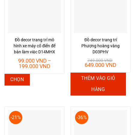
Các
tùy
chọn
có
thể
Đồ decor trang trí mô
Đồ decor trang trí
được
hình xe máy cổ điển để
Phượng hoàng vàng
chọn
bàn làm việc D14MHX
D03PHV
trên
99.000
VND
–
749.000
VND
Giá
Giá
649.000
VND
Khoảng
trang
199.000
VND
gốc
hiện
giá:
sản
là:
tại
từ
Sản
THÊM VÀO GIỎ
CHỌN
749.000 VND.
là:
phẩm
99.000 VND
phẩm
649.00
đến
HÀNG
này
199.000 VND
có
nhiều
biến
-21%
-36%
thể.
Các