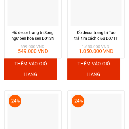
tùy
chọn
có
thể
được
Đồ decor trang trí Song
Đồ decor trang trí Táo
chọn
ngư bên hoa sen D01SN
trái tim cách điệu D07TT
trên
699.000
VND
1.650.000
VND
Giá
Giá
Giá
Giá
549.000
VND
1.050.000
VND
trang
gốc
hiện
gốc
hiện
sản
là:
tại
là:
tại
THÊM VÀO GIỎ
THÊM VÀO GIỎ
699.000 VND.
là:
1.650.000 VND.
là:
phẩm
549.000 VND.
1.050.
HÀNG
HÀNG
-24%
-24%