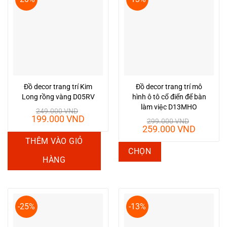
Đồ decor trang trí Kim
Đồ decor trang trí mô
Long rồng vàng D05RV
hình ô tô cổ điển để bàn
làm việc D13MHO
249.000
VND
Giá
Giá
199.000
VND
299.000
VND
gốc
hiện
Giá
Giá
259.000
VND
là:
tại
gốc
hiện
THÊM VÀO GIỎ
249.000 VND.
là:
là:
tại
Sản
CHỌN
199.000 VND.
299.000 VND.
là:
HÀNG
phẩm
259.00
này
có
nhiều
-25%
-13%
biến
thể.