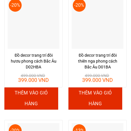
-20%
-20%
Đồ decor trang trí đôi
Đồ decor trang trí đôi
hươu phong cách Bắc Âu
thiên nga phong cách
D02HBA
Bắc Âu D01BA
499.000
VND
499.000
VND
Giá
Giá
Giá
Giá
399.000
VND
399.000
VND
gốc
hiện
gốc
hiện
là:
tại
là:
tại
THÊM VÀO GIỎ
THÊM VÀO GIỎ
499.000 VND.
là:
499.000 VND.
là:
399.000 VND.
399.00
HÀNG
HÀNG
-20%
-13%