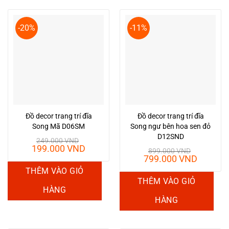
-20%
-11%
Đồ decor trang trí đĩa
Đồ decor trang trí đĩa
Song Mã D06SM
Song ngư bên hoa sen đỏ
D12SND
249.000
VND
Giá
Giá
199.000
VND
899.000
VND
gốc
hiện
Giá
Giá
799.000
VND
là:
tại
gốc
hiện
THÊM VÀO GIỎ
249.000 VND.
là:
là:
tại
THÊM VÀO GIỎ
199.000 VND.
899.000 VND.
là:
HÀNG
799.00
HÀNG