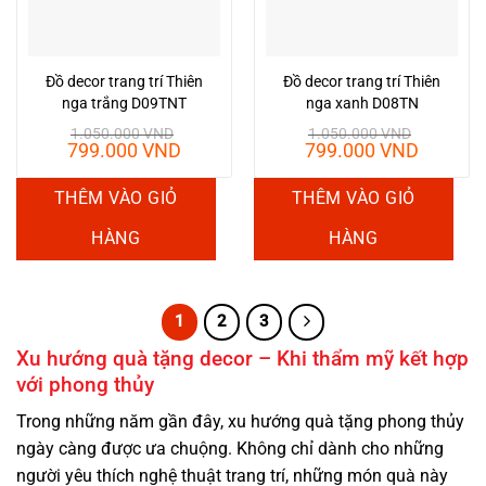
Đồ decor trang trí Thiên
Đồ decor trang trí Thiên
nga trắng D09TNT
nga xanh D08TN
1.050.000
VND
1.050.000
VND
Giá
Giá
Giá
Giá
799.000
VND
799.000
VND
gốc
hiện
gốc
hiện
là:
tại
là:
tại
THÊM VÀO GIỎ
THÊM VÀO GIỎ
1.050.000 VND.
là:
1.050.000 VND.
là:
799.000 VND.
799.00
HÀNG
HÀNG
1
2
3
Xu hướng quà tặng decor – Khi thẩm mỹ kết hợp
với phong thủy
Trong những năm gần đây, xu hướng quà tặng phong thủy
ngày càng được ưa chuộng. Không chỉ dành cho những
người yêu thích nghệ thuật trang trí, những món quà này