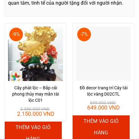
quan tâm, tinh tế của người tặng đối với người nhận.
-9%
-7%
Cây phát lộc – Bắp cải
Đồ decor trang trí Cây tài
phong thủy may mắn tài
lộc vàng D02CTL
lộc C01
699.000
VND
Giá
Giá
649.000
VND
2.350.000
VND
gốc
hiện
Giá
Giá
2.150.000
VND
là:
tại
gốc
hiện
THÊM VÀO GIỎ
699.000 VND.
là:
là:
tại
THÊM VÀO GIỎ
649.00
2.350.000 VND.
là:
HÀNG
2.150.000 VND.