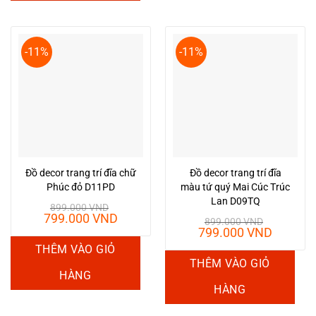
-11%
-11%
Đồ decor trang trí đĩa chữ
Đồ decor trang trí đĩa
Phúc đỏ D11PD
màu tứ quý Mai Cúc Trúc
Lan D09TQ
899.000
VND
Giá
Giá
799.000
VND
899.000
VND
gốc
hiện
Giá
Giá
799.000
VND
là:
tại
gốc
hiện
THÊM VÀO GIỎ
899.000 VND.
là:
là:
tại
THÊM VÀO GIỎ
799.000 VND.
899.000 VND.
là:
HÀNG
799.00
HÀNG