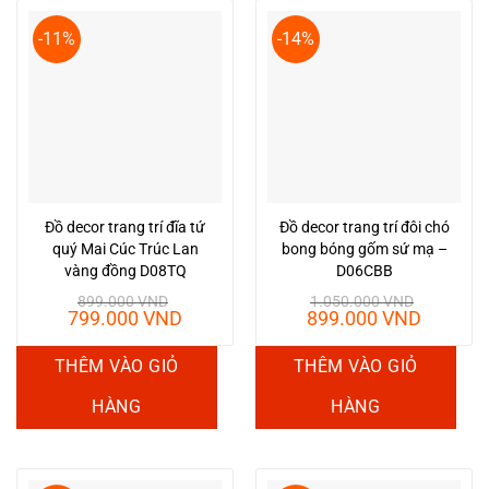
-11%
-14%
Đồ decor trang trí đĩa tứ
Đồ decor trang trí đôi chó
quý Mai Cúc Trúc Lan
bong bóng gốm sứ mạ –
vàng đồng D08TQ
D06CBB
899.000
VND
1.050.000
VND
Giá
Giá
Giá
Giá
799.000
VND
899.000
VND
gốc
hiện
gốc
hiện
là:
tại
là:
tại
THÊM VÀO GIỎ
THÊM VÀO GIỎ
899.000 VND.
là:
1.050.000 VND.
là:
799.000 VND.
899.00
HÀNG
HÀNG