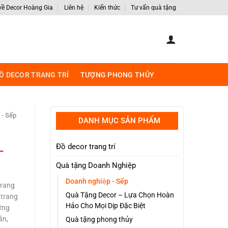
 về Decor Hoàng Gia
Liên hệ
Kiến thức
Tư vấn quà tặng
Ồ DECOR TRANG TRÍ
TƯỢNG PHONG THỦY
- Sếp
DANH MỤC SẢN PHẨM
L
Đồ decor trang trí
á
Quà tặng Doanh Nghiệp
ện
Doanh nghiệp - Sếp
trang
Quà Tặng Decor – Lựa Chọn Hoàn
̉ trang
.
Hảo Cho Mọi Dịp Đặc Biệt
ững
9.000 VND.
́n,
Quà tặng phong thủy