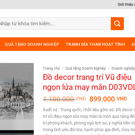
Giới thiệu
m
ếm:
QUÀ TẶNG DOANH NGHIỆP
TRANH ĐĨA THAN HOẠT TÍNH
Đ
Trang chủ
/
Quà tặng Doanh Nghiệp
/
Doanh nghiệp 
Đồ decor trang trí Vũ điệu
ngọn lửa may mắn D03VD
Giá
Gi
1.100.000
899.000
VND
VND
gốc
hi
Xuất xứ : Trung quốc, chất liệu gốm sứ. Đồ decor 
là:
tại
trí Vũ điệu ngọn lửa may mắn là món quà tặng đê
1.100.000 VND
là:
trí phòng khách, phòng ngủ lịch sự, ý nghĩa bền v
89
trong tình yêu đôi lứa, hạnh phúc gia đình, may mă