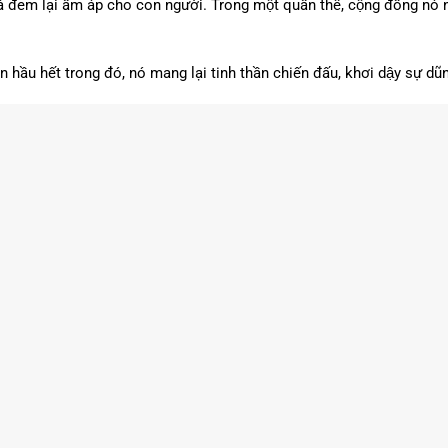
́ đem lại ấm áp cho con người. Trong một quần thể, cộng đồng nó nh
hầu hết trong đó, nó mang lại tinh thần chiến đấu, khơi dậy sự dũng 