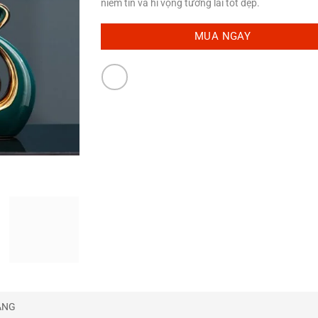
niềm tin và hi vọng tương lai tốt đẹp.
MUA NGAY
̀NG