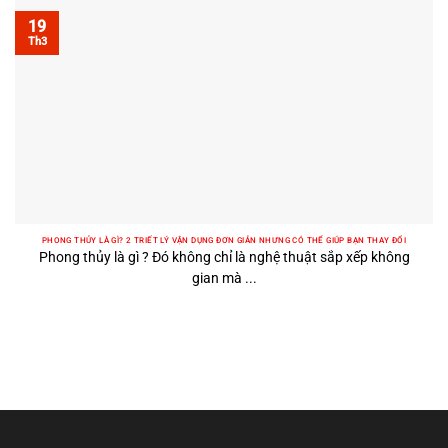
19
Th3
PHONG THỦY LÀ GÌ? 2 TRIẾT LÝ VẬN DỤNG ĐƠN GIẢN NHƯNG CÓ THỂ GIÚP BẠN THAY ĐỔI
Phong thủy là gì ? Đó không chỉ là nghệ thuật sắp xếp không
gian mà ...