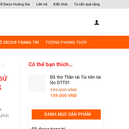
 về Decor Hoàng Gia
Liên hệ
Kiến thức
Tư vấn quà tặng
Ồ DECOR TRANG TRÍ
TƯỢNG PHONG THỦY
Có thể bạn thích…
h
/
sứ
Đồ thờ Thần tài Túi tiền tài
lộc DTT01
S
199.000
VND
Giá
Giá
149.000
VND
Giá
gốc
hiện
hiện
là:
tại
a
ại
199.000 VND.
là:
DANH MỤC SẢN PHẨM
 phát
.
à:
149.000 VND.
2.250.000 VND.