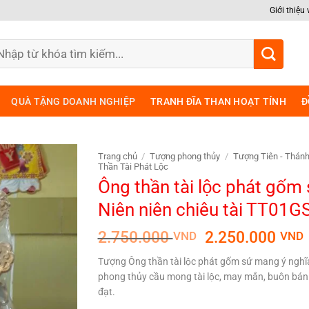
Giới thiệu
m
ếm:
QUÀ TẶNG DOANH NGHIỆP
TRANH ĐĨA THAN HOẠT TÍNH
Đ
Trang chủ
/
Tượng phong thủy
/
Tượng Tiên - Thán
Thần Tài Phát Lộc
Ông thần tài lộc phát gốm 
Niên niên chiêu tài TT01G
Giá
2.750.000
2.250.000
VND
VND
gốc
Tượng Ông thần tài lộc phát gốm sứ mang ý nghĩ
là:
t
phong thủy cầu mong tài lộc, may mắn, buôn bán
2.750.000 VND
l
đạt.