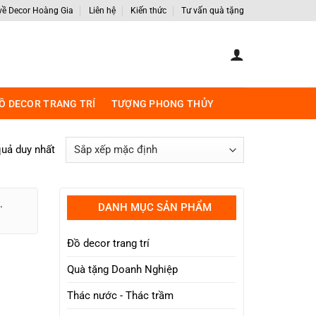
 về Decor Hoàng Gia
Liên hệ
Kiến thức
Tư vấn quà tặng
Ồ DECOR TRANG TRÍ
TƯỢNG PHONG THỦY
quả duy nhất
.
DANH MỤC SẢN PHẨM
Đồ decor trang trí
Quà tặng Doanh Nghiệp
Thác nước - Thác trầm