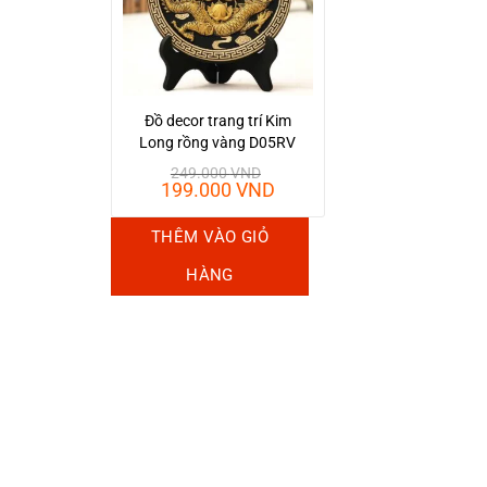
Đồ decor trang trí Kim
Long rồng vàng D05RV
249.000
VND
Giá
Giá
199.000
VND
gốc
hiện
là:
tại
THÊM VÀO GIỎ
249.000 VND.
là:
199.000 VND.
HÀNG