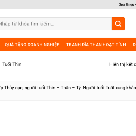
Giới thiệu
m
ếm:
QUÀ TẶNG DOANH NGHIỆP
TRANH ĐĨA THAN HOẠT TÍNH
Đ
Hiển thị kết 
Tuổi Thìn
p Thủy cục, người tuổi Thìn – Thân – Tý. Người tuổi Tuất xung khắc