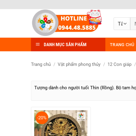
Bỏ
qua
nội
Tì
dung
ki
DANH MỤC SẢN PHẨM
TRANG CHỦ
Trang chủ
/
Vật phẩm phong thủy
/
12 Con giáp
/
Tượng dành cho người tuổi Thìn (Rồng). Bộ tam hợ
-20%