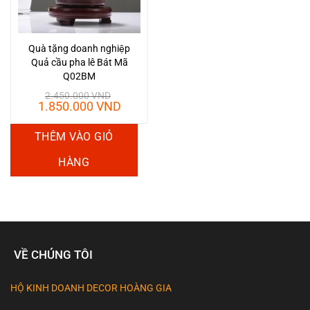
Quà tặng doanh nghiệp
Quả cầu pha lê Bát Mã
Q02BM
2.450.000
VND
Giá
Giá
1.850.000
VND
gốc
hiện
là:
tại
THÊM VÀO GIỎ
2.450.000 VND.
là:
1.850.000 VND.
HÀNG
VỀ CHÚNG TÔI
HỘ KINH DOANH DECOR HOÀNG GIA