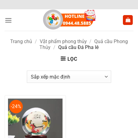
Bỏ
qua
nội
dung
Trang chủ
/
Vật phẩm phong thủy
/
Quả cầu Phong
Thủy
/
Quả cầu Đá Pha lê
LỌC
-24%