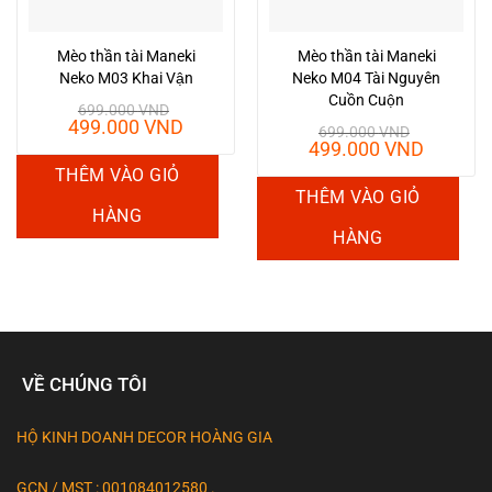
Mèo thần tài Maneki
Mèo thần tài Maneki
Neko M03 Khai Vận
Neko M04 Tài Nguyên
Cuồn Cuộn
699.000
VND
Giá
Giá
499.000
VND
699.000
VND
gốc
hiện
Giá
Giá
499.000
VND
là:
tại
gốc
hiện
THÊM VÀO GIỎ
699.000 VND.
là:
là:
tại
THÊM VÀO GIỎ
499.000 VND.
699.000 VND.
là:
HÀNG
499.00
HÀNG
VỀ CHÚNG TÔI
HỘ KINH DOANH DECOR HOÀNG GIA
GCN / MST : 001084012580 .