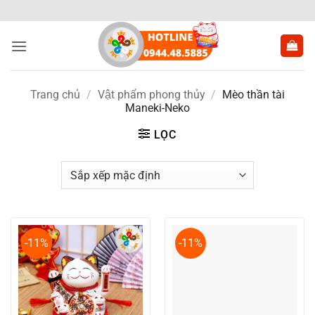
Bỏ
qua
nội
dung
Trang chủ
/
Vật phẩm phong thủy
/
Mèo thần tài
Maneki-Neko
LỌC
-11%
-11%