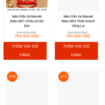
Mèo thần tài Maneki
Mèo thần tài Maneki
Neko M01 Chiêu tài tấn
Neko M02 Thiên Khách
bảo
Vãng Lai
899.000
VND
899.000
VND
Giá
Giá
Giá
Giá
799.000
VND
799.000
VND
gốc
hiện
gốc
hiện
là:
tại
là:
tại
THÊM VÀO GIỎ
THÊM VÀO GIỎ
899.000 VND.
là:
899.000 VND.
là:
799.000 VND.
799.00
HÀNG
HÀNG
-29%
-29%