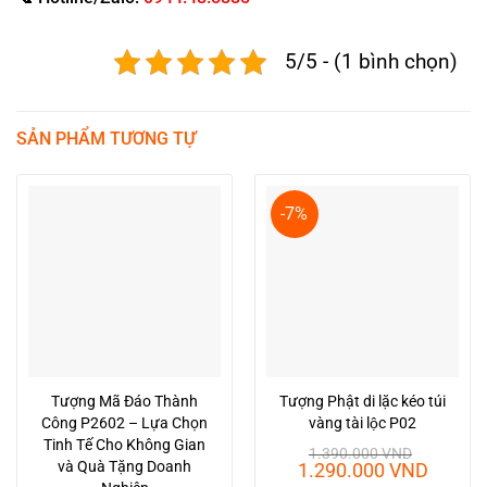
5/5 - (1 bình chọn)
SẢN PHẨM TƯƠNG TỰ
-7%
Tượng Mã Đáo Thành
Tượng Phật di lặc kéo túi
Công P2602 – Lựa Chọn
vàng tài lộc P02
Tinh Tế Cho Không Gian
1.390.000
VND
và Quà Tặng Doanh
Giá
Giá
1.290.000
VND