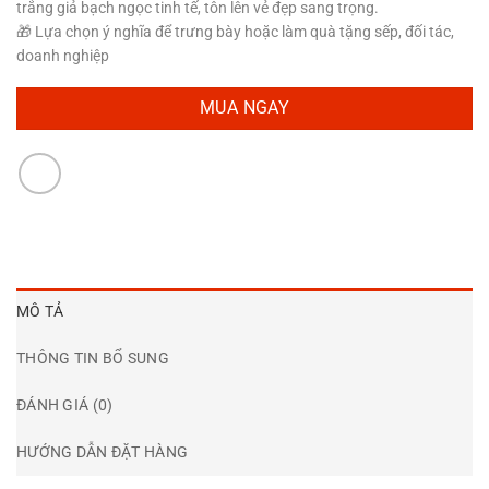
trắng giả bạch ngọc tinh tế, tôn lên vẻ đẹp sang trọng.
🎁 Lựa chọn ý nghĩa để trưng bày hoặc làm quà tặng sếp, đối tác,
doanh nghiệp
MUA NGAY
MÔ TẢ
THÔNG TIN BỔ SUNG
ĐÁNH GIÁ (0)
HƯỚNG DẪN ĐẶT HÀNG