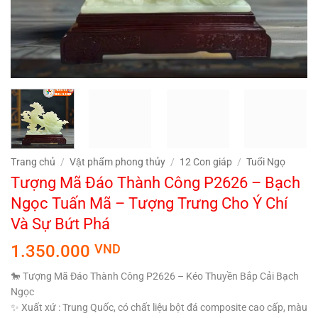
Trang chủ
/
Vật phẩm phong thủy
/
12 Con giáp
/
Tuổi Ngọ
Tượng Mã Đáo Thành Công P2626 – Bạch
Ngọc Tuấn Mã – Tượng Trưng Cho Ý Chí
Và Sự Bứt Phá
1.350.000
VND
🐎 Tượng Mã Đáo Thành Công P2626 – Kéo Thuyền Bắp Cải Bạch
Ngọc
✨ Xuất xứ : Trung Quốc, có chất liệu bột đá composite cao cấp, màu