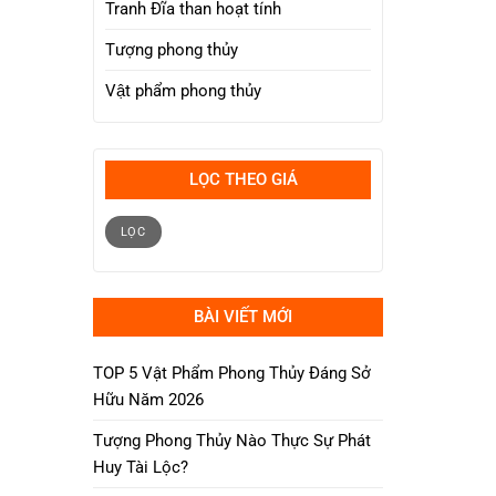
Tranh Đĩa than hoạt tính
Tượng phong thủy
Vật phẩm phong thủy
LỌC THEO GIÁ
Giá
Giá
tối
tối
LỌC
thiểu
đa
BÀI VIẾT MỚI
TOP 5 Vật Phẩm Phong Thủy Đáng Sở
Hữu Năm 2026
Tượng Phong Thủy Nào Thực Sự Phát
Huy Tài Lộc?