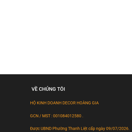
chọn
trên
trang
sản
phẩm
VỀ CHÚNG TÔI
HỘ KINH DOANH DECOR HOÀNG GIA
GCN / MST : 001084012580 .
Được UBND Phường Thanh Liệt cấp ngày 09/07/2026.