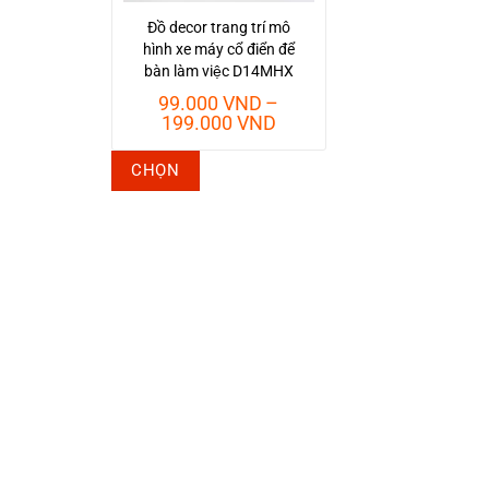
Đồ decor trang trí mô
hình xe máy cổ điển để
bàn làm việc D14MHX
99.000
VND
–
Khoảng
199.000
VND
giá:
từ
Sản
CHỌN
99.000 VND
phẩm
đến
này
199.000 VND
có
nhiều
biến
thể.
Các
tùy
chọn
có
thể
được