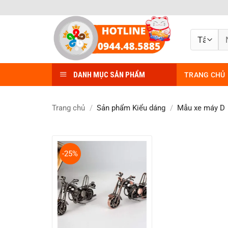
Bỏ
qua
nội
Tì
dung
ki
DANH MỤC SẢN PHẨM
TRANG CHỦ
Trang chủ
/
Sản phẩm Kiểu dáng
/
Mẫu xe máy D
-25%