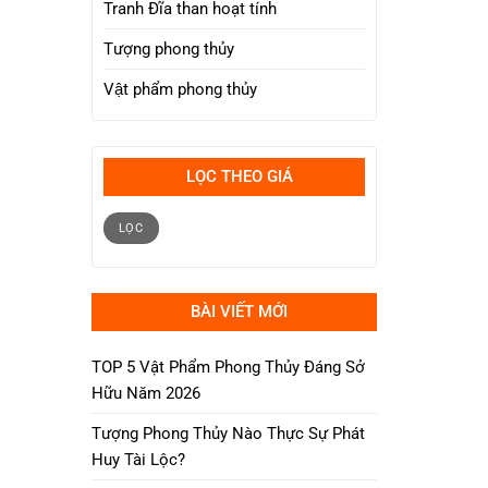
Tranh Đĩa than hoạt tính
Tượng phong thủy
Vật phẩm phong thủy
LỌC THEO GIÁ
Giá
Giá
tối
tối
LỌC
thiểu
đa
BÀI VIẾT MỚI
TOP 5 Vật Phẩm Phong Thủy Đáng Sở
Hữu Năm 2026
Tượng Phong Thủy Nào Thực Sự Phát
Huy Tài Lộc?