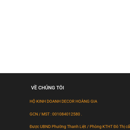
chọn
trên
trang
sản
phẩm
VỀ CHÚNG TÔI
HỘ KINH DOANH DECOR HOÀNG GIA
GCN / MST : 001084012580 .
Được UBND Phường Thanh Liệt / Phòng KTHT Đô Thị c