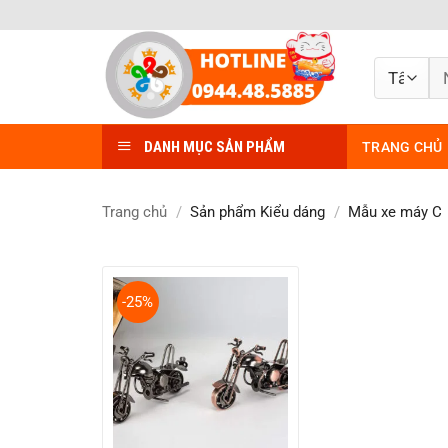
Bỏ
qua
nội
Tì
dung
ki
DANH MỤC SẢN PHẨM
TRANG CHỦ
Trang chủ
/
Sản phẩm Kiểu dáng
/
Mẫu xe máy C
-25%