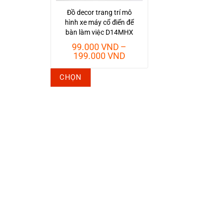
Đồ decor trang trí mô
hình xe máy cổ điển để
bàn làm việc D14MHX
99.000
VND
–
Khoảng
199.000
VND
giá:
từ
Sản
CHỌN
99.000 VND
phẩm
đến
này
199.000 VND
có
nhiều
biến
thể.
Các
tùy
chọn
có
thể
được