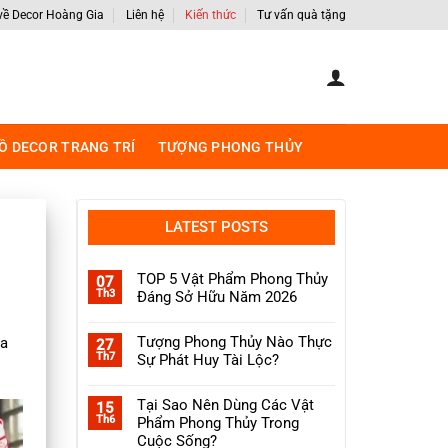
 về Decor Hoàng Gia
Liên hệ
Kiến thức
Tư vấn quà tặng
Ồ DECOR TRANG TRÍ
TƯỢNG PHONG THỦY
LATEST POSTS
TOP 5 Vật Phẩm Phong Thủy
07
Th3
Đáng Sở Hữu Năm 2026
Không
có
Tượng Phong Thủy Nào Thực
ra
bình
27
luận
Th7
Sự Phát Huy Tài Lộc?
ở
TOP
Không
5
có
Vật
Tại Sao Nên Dùng Các Vật
bình
15
Phẩm
luận
Th6
Phẩm Phong Thủy Trong
Phong
ở
Thủy
Tượng
Cuộc Sống?
Đáng