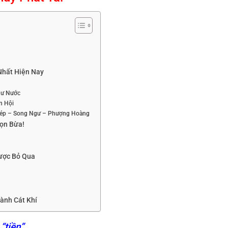
Nhất Hiện Nay
hư Nước
n Hội
 Chép – Song Ngư – Phượng Hoàng
ọn Bừa!
Được Bỏ Qua
ành Cát Khí
“tiền”