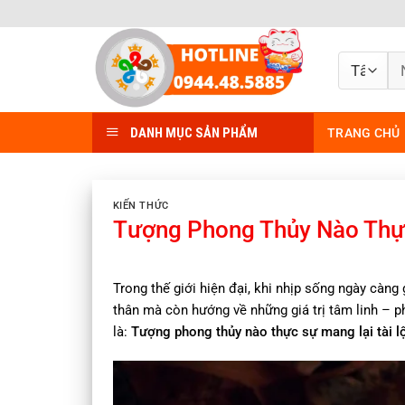
Bỏ
qua
nội
Tì
dung
ki
DANH MỤC SẢN PHẨM
TRANG CHỦ
KIẾN THỨC
Tượng Phong Thủy Nào Thực
Trong thế giới hiện đại, khi nhịp sống ngày càng
thân mà còn hướng về những giá trị tâm linh – ph
là:
Tượng phong thủy nào thực sự mang lại tài lộc