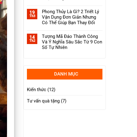
Phong
Sở
Không
Thủy
Hữu
có
Nào
Năm
Phong Thủy Là Gì? 2 Triết Lý
bình
19
Thực
2026
luận
Sự
Th3
Vận Dụng Đơn Giản Nhưng
ở
Phát
Tại
Có Thể Giúp Bạn Thay Đổi
Huy
Sao
Tài
Không
Nên
Lộc?
có
Dùng
Tượng Mã Đáo Thành Công
bình
14
Các
luận
Vật
Th2
Và Ý Nghĩa Sâu Sắc Từ 9 Con
ở
Phẩm
Phong
Số Tự Nhiên
Phong
Thủy
Thủy
Không
Là
Trong
có
Gì?
Cuộc
bình
2
Sống?
luận
Triết
ở
Lý
Tượng
Vận
DANH MỤC
Mã
Dụng
Đáo
Đơn
Thành
Giản
Công
Nhưng
Kiến thức
(12)
Và
Có
Ý
Thể
Nghĩa
Giúp
Tư vấn quà tặng
(7)
Sâu
Bạn
Sắc
Thay
Từ
Đổi
9
Con
Số
Tự
Nhiên