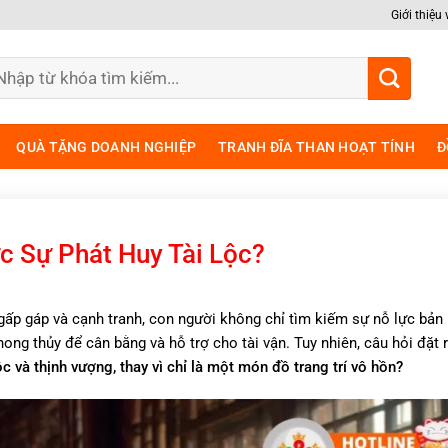
Giới thiệu
m
ếm:
QUÀ TẶNG DOANH NGHIỆP
TRANH ĐĨA THAN HOẠT TÍNH
Đ
 Sự Phát Huy Tài Lộc?
 gấp gáp và cạnh tranh, con người không chỉ tìm kiếm sự nỗ lực bản
ong thủy để cân bằng và hỗ trợ cho tài vận. Tuy nhiên, câu hỏi đặt 
 và thịnh vượng, thay vì chỉ là một món đồ trang trí vô hồn?