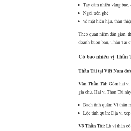
Tay cầm nhiều vàng bạc,
Ngồi trên ghế
vẻ mặt hiền hậu, thân thiệ
Theo quan niệm dân gian, th
doanh buôn bán, Thần Tài cũ
Có bao nhiêu vị Thần 
Thần Tài tại Việt Nam được
Văn Thần Tài:
Gồm hai vị đ
gia chủ. Hai vị Thần Tài này
Bạch tinh quân: Vị thần mặ
Lộc tinh quân: Địa vị xếp
Võ Thần Tài:
Là vị thần c