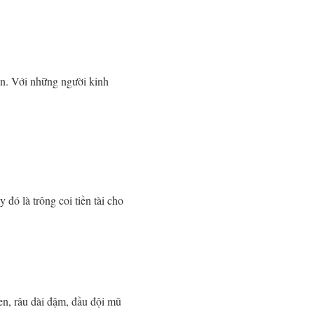
ắn. Với những người kinh
đó là trông coi tiền tài cho
en, râu dài đậm, đầu đội mũ