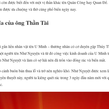
 còn được biết đến với một vị thần khác tên Quân Công hay Quan Đế. Đâ
n được ưa chuộng và thờ cúng phổ biến ngày nay.
ĩa của ông Thần Tài
ài gắn liền nhân vật tên U Minh – thương nhân có cơ duyên gặp Thủy 
ột người tên Như Nguyện và từ đó công việc kinh doanh của U Minh tr
 Như Nguyệt và làm cô sợ hãi nên đã trốn vào đống rác và biến mất.
 cảnh buôn bán thua lỗ và trở nên nghèo khó. Như Nguyệt được xem l
uyền thuyết này, người ta kiêng quét rác trong 3 ngày đầu năm mới với
c.