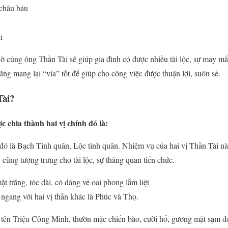
 châu báu
n
ờ cúng ông Thần Tài sẽ giúp gia đình có được nhiều tài lộc, sự may m
ng mang lại “vía” tốt để giúp cho công việc được thuận lợi, suôn sẻ.
Tài?
 chia thành hai vị chính đó là:
ó là Bạch Tinh quân, Lộc tinh quân. Nhiệm vụ của hai vị Thần Tài này 
 cũng tượng trưng cho tài lộc, sự thăng quan tiến chức.
t trắng, tóc dài, có dáng vẻ oai phong lẫm liệt
 ngang với hai vị thần khác là Phúc và Thọ.
ó tên Triệu Công Minh, thườn mặc chiến bào, cưỡi hổ, gương mặt sạm đ