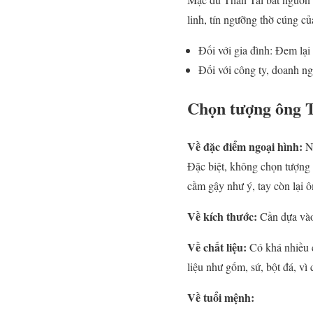
linh, tín ngưỡng thờ cúng củ
Đối với gia đình: Đem lại
Đối với công ty, doanh n
Chọn tượng ông 
Về đặc điểm ngoại hình:
N
Đặc biệt, không chọn tượng
cầm gậy như ý, tay còn lại 
Về kích thước:
Cần dựa vào 
Về chất liệu:
Có khá nhiều 
liệu như gốm, sứ, bột đá, v
Về tuổi mệnh: