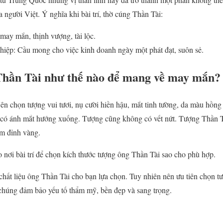
a người Việt. Ý nghĩa khi bài trí, thờ cúng Thần Tài:
 may mắn, thịnh vượng, tài lộc.
ghiệp: Cầu mong cho việc kinh doanh ngày một phát đạt, suôn sẻ.
Thần Tài như thế nào để mang về may mắn?
ên chọn tượng vui tươi, nụ cười hiền hậu, mắt tinh tường, da màu hồng 
 có ánh mắt hướng xuống. Tượng cũng không có vết nứt. Tượng Thần T
ôm đỉnh vàng.
nơi bài trí để chọn kích thước tượng ông Thần Tài sao cho phù hợp.
chất liệu ông Thần Tài cho bạn lựa chọn. Tuy nhiên nên ưu tiên chọn t
ì chúng đảm bảo yếu tố thẩm mỹ, bền đẹp và sang trọng.