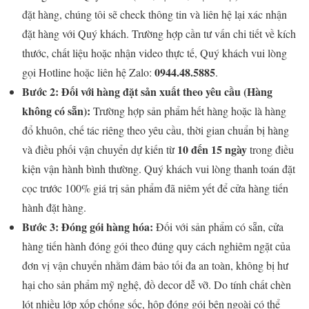
đặt hàng, chúng tôi sẽ check thông tin và liên hệ lại xác nhận
đặt hàng với Quý khách. Trường hợp cần tư vấn chi tiết về kích
thước, chất liệu hoặc nhận video thực tế, Quý khách vui lòng
0944.48.5885
gọi Hotline hoặc liên hệ Zalo:
.
Bước 2: Đối với hàng đặt sản xuất theo yêu cầu (Hàng
không có sẵn):
Trường hợp sản phẩm hết hàng hoặc là hàng
đổ khuôn, chế tác riêng theo yêu cầu, thời gian chuẩn bị hàng
10 đến 15 ngày
và điều phối vận chuyển dự kiến từ
trong điều
kiện vận hành bình thường. Quý khách vui lòng thanh toán đặt
cọc trước 100% giá trị sản phẩm đã niêm yết để cửa hàng tiến
hành đặt hàng.
Bước 3: Đóng gói hàng hóa:
Đối với sản phẩm có sẵn, cửa
hàng tiến hành đóng gói theo đúng quy cách nghiêm ngặt của
đơn vị vận chuyển nhằm đảm bảo tối đa an toàn, không bị hư
hại cho sản phẩm mỹ nghệ, đồ decor dễ vỡ. Do tính chất chèn
lót nhiều lớp xốp chống sốc, hộp đóng gói bên ngoài có thể