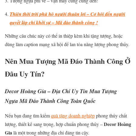
Tượng ngựa phi về – vận may cũng cũng đến!
Thiên thời trời phù hộ người thuận lợi – Cơ hội đến người
quyết lập chí khởi sự – Mã đáo thành công !
Những câu chúc này có thể in thiệp kèm khi tặng tượng, hoặc
dùng làm caption mạng xã hội để lan tỏa năng lượng phong thủy.
Nên Mua Tượng Mã Đáo Thành Công Ở
Đâu Uy Tín?
Decor Hoàng Gia
– Địa Chỉ Uy Tín
Mua Tượng
Ngựa Mã Đáo Thành Công
Toàn Quốc
Nếu bạn đang tìm kiếm
quà tặng doanh nghiệp
phong thủy chất
Decor Hoàng
lượng, thiết kế sang trọng, hợp chuẩn phong thủy –
Gia
là một trong những địa chỉ đáng tin cậy.