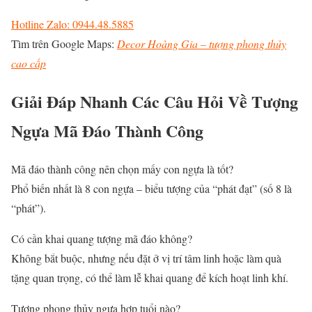
Hotline Zalo: 0944.48.5885
Tìm trên Google Maps:
Decor Hoàng Gia – tượng phong thủy
cao cấp
Giải Đáp Nhanh Các Câu Hỏi Về Tượng
Ngựa Mã Đáo Thành Công
Mã đáo thành công nên chọn mấy con ngựa là tốt?
Phổ biến nhất là 8 con ngựa – biểu tượng của “phát đạt” (số 8 là
“phát”).
Có cần khai quang tượng mã đáo không?
Không bắt buộc, nhưng nếu đặt ở vị trí tâm linh hoặc làm quà
tặng quan trọng, có thể làm lễ khai quang để kích hoạt linh khí.
Tượng phong thủy ngựa hợp tuổi nào?